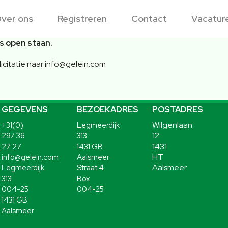
ver ons
Registreren
Contact
Vacatur
s open staan.
icitatie naar info@gelein.com
GEGEVENS
BEZOEKADRES
POSTADRES
Wilgenlaan
+31(0)
Legmeerdijk
12
297 36
313
1431
27 27
1431 GB
HT
info@gelein.com
Aalsmeer
Aalsmeer
Legmeerdijk
Straat 4
313
Box
004-25
004-25
1431 GB
Aalsmeer