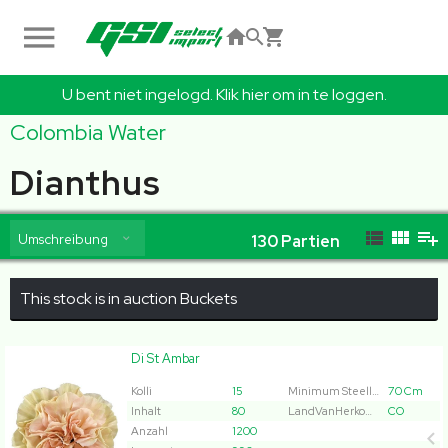
U bent niet ingelogd. Klik hier om in te loggen.
Colombia Water
Dianthus
Umschreibung
130
Partien
This stock is in auction Buckets
Di St Ambar
Di St Ambar
Kolli
15
Minimum Steellengte
70 Cm
x
Inhalt
80
LandVanHerkomst
CO
Anzahl
1200