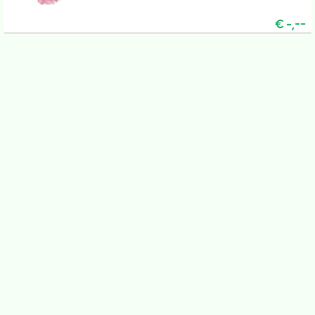
€
-,--