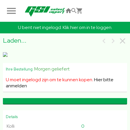
U bent niet ingelogd. Klik hier om in te loggen.
Laden...
Morgen geliefert
Ihre Bestellung:
U moet ingelogd zijn om te kunnen kopen.
Hier bitte
anmelden
Details
Kolli
0